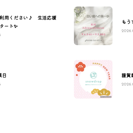
利用ください♪ 生活応援
もう
タート✨
2026.
8
業日
謹賀新
6
2026.