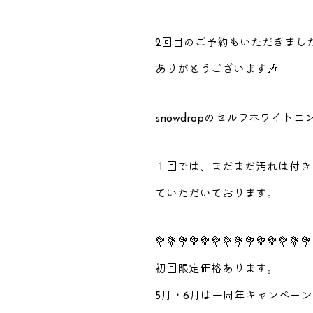
2回目のご予約もいただきまし
ありがとうございます🎶
snowdropのセルフホワイ
１回では、まだまだ汚れは付き
ていただいております。
💐💐💐💐💐💐💐💐💐💐💐💐💐💐
初回限定価格あります。
5月・6月は一周年キャンペー