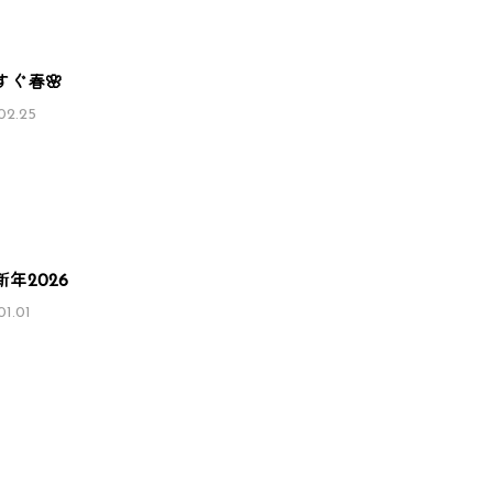
すぐ春🌸
02.25
年2026
01.01