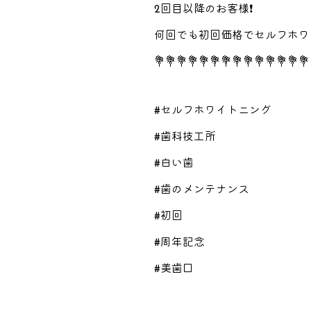
2回目以降のお客様❗
何回でも初回価格でセルフホワイ
💐💐💐💐💐💐💐💐💐💐💐💐💐💐
#セルフホワイトニング
#歯科技工所
#白い歯
#歯のメンテナンス
#初回
#周年記念
#美歯口